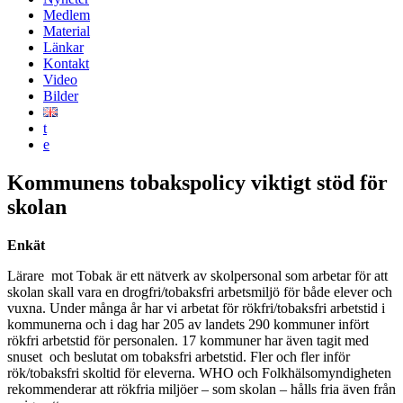
Medlem
Material
Länkar
Kontakt
Video
Bilder
t
e
Kommunens tobakspolicy viktigt stöd för
skolan
Enkät
Lärare mot Tobak är ett nätverk av skolpersonal som arbetar för att
skolan skall vara en drogfri/tobaksfri arbetsmiljö för både elever och
vuxna. Under många år har vi arbetat för rökfri/tobaksfri arbetstid i
kommunerna och i dag har 205 av landets 290 kommuner infört
rökfri arbetstid för personalen. 17 kommuner har även tagit med
snuset och beslutat om tobaksfri arbetstid. Fler och fler inför
rök/tobaksfri skoltid för eleverna. WHO och Folkhälsomyndigheten
rekommenderar att rökfria miljöer – som skolan – hålls fria även från