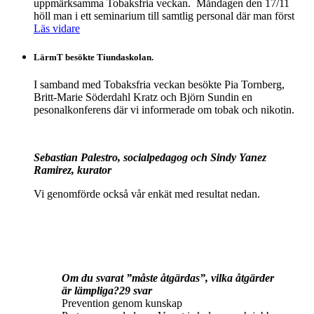
uppmärksamma Tobaksfria veckan. Måndagen den 17/11
höll man i ett seminarium till samtlig personal där man först
Läs vidare
LärmT besökte Tiundaskolan.
I samband med Tobaksfria veckan besökte Pia Tornberg,
Britt-Marie Söderdahl Kratz och Björn Sundin en
pesonalkonferens där vi informerade om tobak och nikotin.
Sebastian Palestro, socialpedagog och Sindy Yanez
Ramirez, kurator
Vi genomförde också vår enkät med resultat nedan.
Om du svarat ”måste åtgärdas”, vilka åtgärder
är lämpliga?29 svar
Prevention genom kunskap