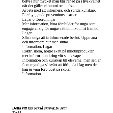
belysa hur mycket man blir rånad på i livskvalitet
när det gäller ekonomi och hälsa.
Arbeta med att informera, och sprida kunskap.
Förebyggande preventionsinsatser
Lagar o förordningar
Mer information, hitta förebilder för unga som
engagerar sig för ungas rätt till nikotinfri framtid.
Lagar
Säkra unga att ta informerade beslut. Uppmana
och informera hur man slutar.
Information. Lagar
Rökfri skola, högre skatt på nikotinprodukter,
mer information kring vitt snus/ vape
Information och kunskap till eleverna, men sen är
flera myndiga så svårt att förbjuda i lag men det
kan ju vara förbjudet på skolan.
Information
Detta vill jag också skriva:
10 svar
Tack!