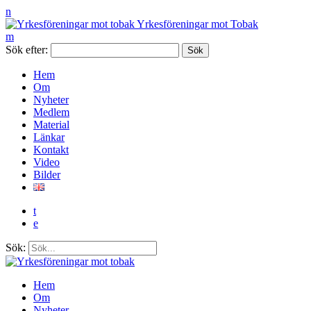
n
Yrkesföreningar mot Tobak
m
Sök efter:
Hem
Om
Nyheter
Medlem
Material
Länkar
Kontakt
Video
Bilder
t
e
Sök:
Hem
Om
Nyheter