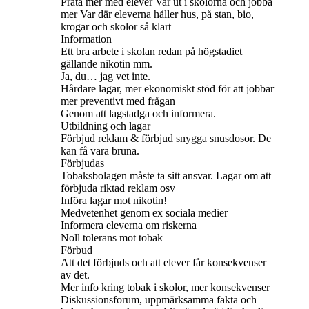
Prata mer med elever Var ut i skolorna och jobba
mer Var där eleverna håller hus, på stan, bio,
krogar och skolor så klart
Information
Ett bra arbete i skolan redan på högstadiet
gällande nikotin mm.
Ja, du… jag vet inte.
Hårdare lagar, mer ekonomiskt stöd för att jobbar
mer preventivt med frågan
Genom att lagstadga och informera.
Utbildning och lagar
Förbjud reklam & förbjud snygga snusdosor. De
kan få vara bruna.
Förbjudas
Tobaksbolagen måste ta sitt ansvar. Lagar om att
förbjuda riktad reklam osv
Införa lagar mot nikotin!
Medvetenhet genom ex sociala medier
Informera eleverna om riskerna
Noll tolerans mot tobak
Förbud
Att det förbjuds och att elever får konsekvenser
av det.
Mer info kring tobak i skolor, mer konsekvenser
Diskussionsforum, uppmärksamma fakta och