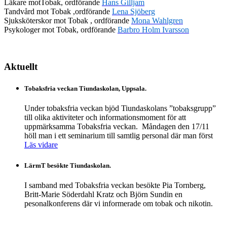
Läkare motTobak, ordförande
Hans Gilljam
Tandvård mot Tobak ,ordförande
Lena Sjöberg
Sjuksköterskor mot Tobak , ordförande
Mona Wahlgren
Psykologer mot Tobak, ordförande
Barbro Holm Ivarsson
Aktuellt
Tobaksfria veckan Tiundaskolan, Uppsala.
Under tobaksfria veckan bjöd Tiundaskolans ”tobaksgrupp”
till olika aktiviteter och informationsmoment för att
uppmärksamma Tobaksfria veckan. Måndagen den 17/11
höll man i ett seminarium till samtlig personal där man först
Läs vidare
LärmT besökte Tiundaskolan.
I samband med Tobaksfria veckan besökte Pia Tornberg,
Britt-Marie Söderdahl Kratz och Björn Sundin en
pesonalkonferens där vi informerade om tobak och nikotin.