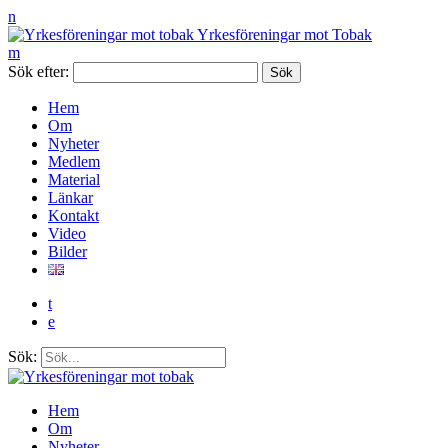
n
Yrkesföreningar mot Tobak
m
Sök efter:
Hem
Om
Nyheter
Medlem
Material
Länkar
Kontakt
Video
Bilder
t
e
Sök:
Hem
Om
Nyheter