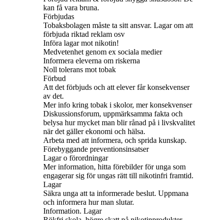
kan få vara bruna.
Förbjudas
Tobaksbolagen måste ta sitt ansvar. Lagar om att
förbjuda riktad reklam osv
Införa lagar mot nikotin!
Medvetenhet genom ex sociala medier
Informera eleverna om riskerna
Noll tolerans mot tobak
Förbud
Att det förbjuds och att elever får konsekvenser
av det.
Mer info kring tobak i skolor, mer konsekvenser
Diskussionsforum, uppmärksamma fakta och
belysa hur mycket man blir rånad på i livskvalitet
när det gäller ekonomi och hälsa.
Arbeta med att informera, och sprida kunskap.
Förebyggande preventionsinsatser
Lagar o förordningar
Mer information, hitta förebilder för unga som
engagerar sig för ungas rätt till nikotinfri framtid.
Lagar
Säkra unga att ta informerade beslut. Uppmana
och informera hur man slutar.
Information. Lagar
Rökfri skola, högre skatt på nikotinprodukter,