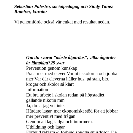
Sebastian Palestro, socialpedagog och Sindy Yanez
Ramirez, kurator
Vi genomförde också vår enkät med resultat nedan.
Om du svarat ”måste åtgärdas”, vilka åtgärder
är lämpliga?29 svar
Prevention genom kunskap
Prata mer med elever Var ut i skolorna och jobba
mer Var där eleverna håller hus, på stan, bio,
krogar och skolor så klart
Information
Ett bra arbete i skolan redan på högstadiet
gällande nikotin mm.
Ja, du… jag vet inte.
Hårdare lagar, mer ekonomiskt stöd för att jobbar
mer preventivt med frågan
Genom att lagstadga och informera.
Utbildning och lagar
Förbjud reklam & förbjud snygga snusdosor. De