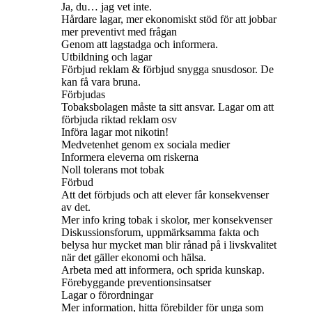
Ja, du… jag vet inte.
Hårdare lagar, mer ekonomiskt stöd för att jobbar
mer preventivt med frågan
Genom att lagstadga och informera.
Utbildning och lagar
Förbjud reklam & förbjud snygga snusdosor. De
kan få vara bruna.
Förbjudas
Tobaksbolagen måste ta sitt ansvar. Lagar om att
förbjuda riktad reklam osv
Införa lagar mot nikotin!
Medvetenhet genom ex sociala medier
Informera eleverna om riskerna
Noll tolerans mot tobak
Förbud
Att det förbjuds och att elever får konsekvenser
av det.
Mer info kring tobak i skolor, mer konsekvenser
Diskussionsforum, uppmärksamma fakta och
belysa hur mycket man blir rånad på i livskvalitet
när det gäller ekonomi och hälsa.
Arbeta med att informera, och sprida kunskap.
Förebyggande preventionsinsatser
Lagar o förordningar
Mer information, hitta förebilder för unga som