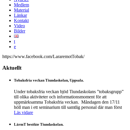
Medlem
Material
Länkar
Kontakt
Video
Bilder
t
e
https://www.facebook.com/LararemotTobak/
Aktuellt
Tobaksfria veckan Tiundaskolan, Uppsala.
Under tobaksfria veckan bjöd Tiundaskolans ”tobaksgrupp”
till olika aktiviteter och informationsmoment för att
uppmärksamma Tobaksfria veckan. Måndagen den 17/11
höll man i ett seminarium till samtlig personal där man först
Läs vidare
LärmT besökte Tiundaskolan.