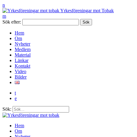
n
Yrkesföreningar mot Tobak
m
Sök efter:
Hem
Om
Nyheter
Medlem
Material
Länkar
Kontakt
Video
Bilder
t
e
Sök:
Hem
Om
Nyheter