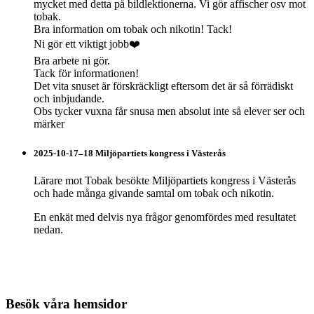
mycket med detta på bildlektionerna. Vi gör affischer osv mot
tobak.
Bra information om tobak och nikotin! Tack!
Ni gör ett viktigt jobb❤️
Bra arbete ni gör.
Tack för informationen!
Det vita snuset är förskräckligt eftersom det är så förrädiskt
och inbjudande.
Obs tycker vuxna får snusa men absolut inte så elever ser och
märker
2025-10-17–18 Miljöpartiets kongress i Västerås
Lärare mot Tobak besökte Miljöpartiets kongress i Västerås
och hade många givande samtal om tobak och nikotin.
En enkät med delvis nya frågor genomfördes med resultatet
nedan.
Besök våra hemsidor