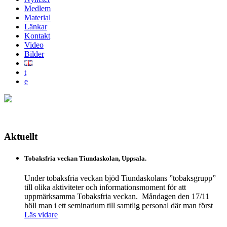
Medlem
Material
Länkar
Kontakt
Video
Bilder
t
e
Aktuellt
Tobaksfria veckan Tiundaskolan, Uppsala.
Under tobaksfria veckan bjöd Tiundaskolans ”tobaksgrupp”
till olika aktiviteter och informationsmoment för att
uppmärksamma Tobaksfria veckan. Måndagen den 17/11
höll man i ett seminarium till samtlig personal där man först
Läs vidare