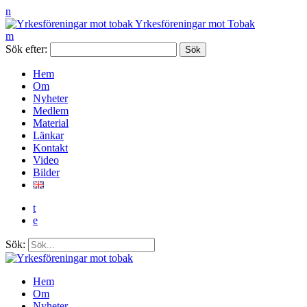
n
Yrkesföreningar mot Tobak
m
Sök efter:
Hem
Om
Nyheter
Medlem
Material
Länkar
Kontakt
Video
Bilder
t
e
Sök:
Hem
Om
Nyheter