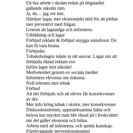
Ett bra arbete i skolan redan på högstadiet
gällande nikotin mm.
Ja, du… jag vet inte.
Hårdare lagar, mer ekonomiskt stöd för att jobbar
mer preventivt med frågan
Genom att lagstadga och informera.
Utbildning och lagar
Förbjud reklam & förbjud snygga snusdosor. De
kan få vara bruna.
Förbjudas
Tobaksbolagen måste ta sitt ansvar. Lagar om att
förbjuda riktad reklam osv
Införa lagar mot nikotin!
Medvetenhet genom ex sociala medier
Informera eleverna om riskerna
Noll tolerans mot tobak
Förbud
Att det förbjuds och att elever får konsekvenser
av det.
Mer info kring tobak i skolor, mer konsekvenser
Diskussionsforum, uppmärksamma fakta och
belysa hur mycket man blir rånad på i livskvalitet
när det gäller ekonomi och hälsa.
Arbeta med att informera, och sprida kunskap.
Förebyggande preventionsinsatser