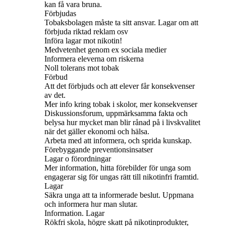
kan få vara bruna.
Förbjudas
Tobaksbolagen måste ta sitt ansvar. Lagar om att
förbjuda riktad reklam osv
Införa lagar mot nikotin!
Medvetenhet genom ex sociala medier
Informera eleverna om riskerna
Noll tolerans mot tobak
Förbud
Att det förbjuds och att elever får konsekvenser
av det.
Mer info kring tobak i skolor, mer konsekvenser
Diskussionsforum, uppmärksamma fakta och
belysa hur mycket man blir rånad på i livskvalitet
när det gäller ekonomi och hälsa.
Arbeta med att informera, och sprida kunskap.
Förebyggande preventionsinsatser
Lagar o förordningar
Mer information, hitta förebilder för unga som
engagerar sig för ungas rätt till nikotinfri framtid.
Lagar
Säkra unga att ta informerade beslut. Uppmana
och informera hur man slutar.
Information. Lagar
Rökfri skola, högre skatt på nikotinprodukter,