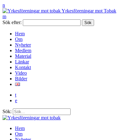
n
Yrkesföreningar mot Tobak
m
Sök efter:
Hem
Om
Nyheter
Medlem
Material
Länkar
Kontakt
Video
Bilder
t
e
Sök:
Hem
Om
Nyheter