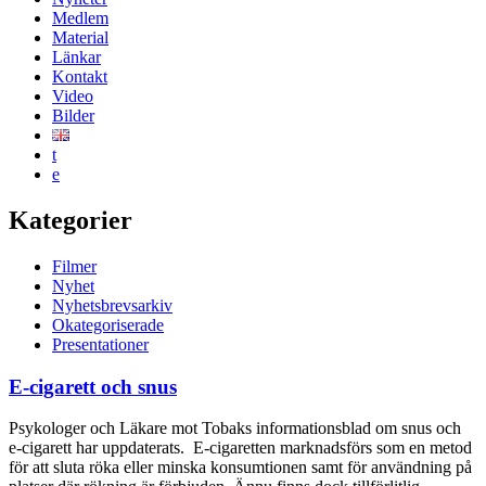
Medlem
Material
Länkar
Kontakt
Video
Bilder
t
e
Kategorier
Filmer
Nyhet
Nyhetsbrevsarkiv
Okategoriserade
Presentationer
E-cigarett och snus
Psykologer och Läkare mot Tobaks informationsblad om snus och
e-cigarett har uppdaterats. E-cigaretten marknadsförs som en metod
för att sluta röka eller minska konsumtionen samt för användning på