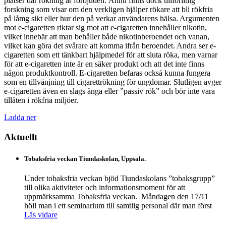
platser där rökning är förbjuden. Ännu finns dock tillförlitlig
forskning som visar om den verkligen hjälper rökare att bli rökfria
på låmg sikt eller hur den på verkar användarens hälsa. Argumenten
mot e-cigaretten riktar sig mot att e-cigaretten innehåller nikotin,
vilket innebär att man behåller både nikotinberoendet och vanan,
vilket kan göra det svårare att komma ifrån beroendet. Andra ser e-
cigaretten som ett tänkbart hjälpmedel för att sluta röka, men varnar
för att e-cigaretten inte är en säker produkt och att det inte finns
någon produktkontroll. E-cigaretten befaras också kunna fungera
som en tillvänjning till cigarettrökning för ungdomar. Slutligen avger
e-cigaretten även en slags ånga eller ”passiv rök” och bör inte vara
tillåten i rökfria miljöer.
Ladda ner
Aktuellt
Tobaksfria veckan Tiundaskolan, Uppsala.
Under tobaksfria veckan bjöd Tiundaskolans ”tobaksgrupp”
till olika aktiviteter och informationsmoment för att
uppmärksamma Tobaksfria veckan. Måndagen den 17/11
höll man i ett seminarium till samtlig personal där man först
Läs vidare