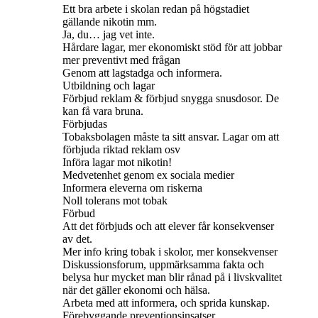
Ett bra arbete i skolan redan på högstadiet
gällande nikotin mm.
Ja, du… jag vet inte.
Hårdare lagar, mer ekonomiskt stöd för att jobbar
mer preventivt med frågan
Genom att lagstadga och informera.
Utbildning och lagar
Förbjud reklam & förbjud snygga snusdosor. De
kan få vara bruna.
Förbjudas
Tobaksbolagen måste ta sitt ansvar. Lagar om att
förbjuda riktad reklam osv
Införa lagar mot nikotin!
Medvetenhet genom ex sociala medier
Informera eleverna om riskerna
Noll tolerans mot tobak
Förbud
Att det förbjuds och att elever får konsekvenser
av det.
Mer info kring tobak i skolor, mer konsekvenser
Diskussionsforum, uppmärksamma fakta och
belysa hur mycket man blir rånad på i livskvalitet
när det gäller ekonomi och hälsa.
Arbeta med att informera, och sprida kunskap.
Förebyggande preventionsinsatser