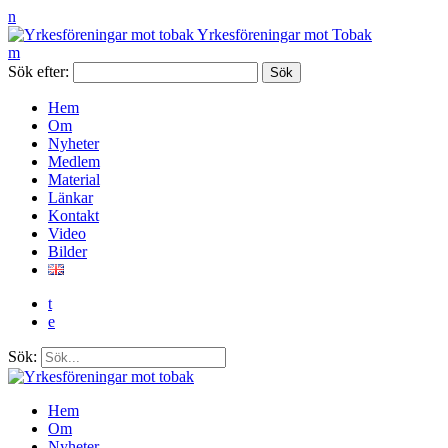
n
Yrkesföreningar mot Tobak
m
Sök efter:
Hem
Om
Nyheter
Medlem
Material
Länkar
Kontakt
Video
Bilder
t
e
Sök:
Hem
Om
Nyheter