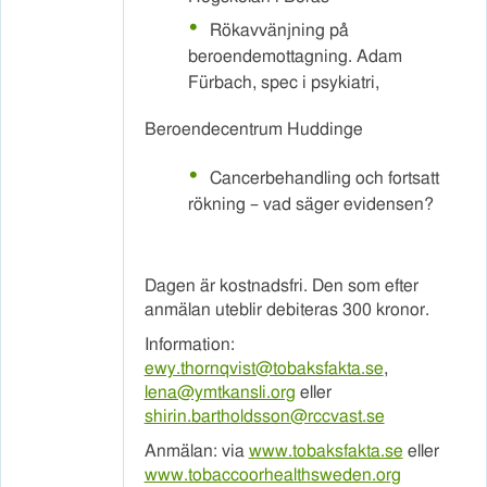
Rökavvänjning på
beroendemottagning. Adam
Fürbach, spec i psykiatri,
Beroendecentrum Huddinge
Cancerbehandling och fortsatt
rökning – vad säger evidensen?
Dagen är kostnadsfri. Den som efter
anmälan uteblir debiteras 300 kronor.
Information:
ewy.thornqvist@tobaksfakta.se
,
lena@ymtkansli.org
eller
shirin.bartholdsson@rccvast.se
Anmälan: via
www.tobaksfakta.se
eller
www.tobaccoorhealthsweden.org