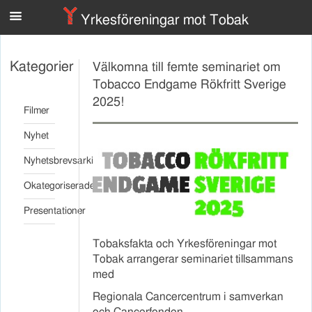
n
Yrkesföreningar mot Tobak
Kategorier
Välkomna till femte seminariet om
Tobacco Endgame Rökfritt Sverige
2025!
Filmer
Nyhet
Nyhetsbrevsarkiv
Okategoriserade
Presentationer
Tobaksfakta och Yrkesföreningar mot
Tobak arrangerar seminariet tillsammans
med
Regionala Cancercentrum i samverkan
och Cancerfonden.