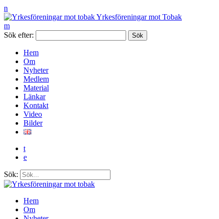
n
Yrkesföreningar mot Tobak
m
Sök efter:
Hem
Om
Nyheter
Medlem
Material
Länkar
Kontakt
Video
Bilder
t
e
Sök:
Hem
Om
Nyheter