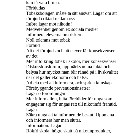
kan få vara bruna.
Förbjudas
Tobaksbolagen måste ta sitt ansvar. Lagar om att
förbjuda riktad reklam osv
Införa lagar mot nikotin!
Medvetenhet genom ex sociala medier
Informera eleverna om riskerna
Noll tolerans mot tobak
Förbud
Att det förbjuds och att elever får konsekvenser
av det.
Mer info kring tobak i skolor, mer konsekvenser
Diskussionsforum, uppmärksamma fakta och
belysa hur mycket man blir rånad på i livskvalitet
när det gäller ekonomi och hälsa.
Arbeta med att informera, och sprida kunskap.
Förebyggande preventionsinsatser
Lagar o förordningar
Mer information, hitta förebilder för unga som
engagerar sig för ungas rätt till nikotinfri framtid.
Lagar
Säkra unga att ta informerade beslut. Uppmana
och informera hur man slutar.
Information. Lagar
Rökfri skola, högre skatt på nikotinprodukter,