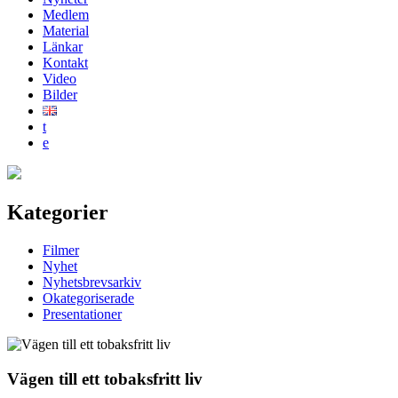
Medlem
Material
Länkar
Kontakt
Video
Bilder
t
e
Kategorier
Filmer
Nyhet
Nyhetsbrevsarkiv
Okategoriserade
Presentationer
Vägen till ett tobaksfritt liv