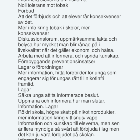
Noll tolerans mot tobak
Förbud
Att det förbjuds och att elever får konsekvenser
av det.
Mer info kring tobak i skolor, mer
konsekvenser
Diskussionsforum, uppmärksamma fakta och
belysa hur mycket man blir rånad på i
livskvalitet när det gäller ekonomi och hälsa.
Arbeta med att informera, och sprida kunskap.
Förebyggande preventionsinsatser
Lagar o förordningar
Mer information, hitta förebilder för unga som
engagerar sig för ungas rätt till nikotinfri
framtid.
Lagar
Säkra unga att ta informerade beslut.
Uppmana och informera hur man slutar.
Information. Lagar
Rökfri skola, högre skatt på nikotinprodukter,
mer information kring vitt snus/ vape
Information och kunskap till eleverna, men sen
är flera myndiga så svårt att förbjuda i lag men
det kan ju vara förbjudet på skolan.