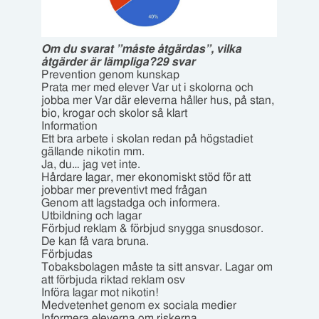
Om du svarat ”måste åtgärdas”, vilka
åtgärder är lämpliga?29 svar
Prevention genom kunskap
Prata mer med elever Var ut i skolorna och
jobba mer Var där eleverna håller hus, på stan,
bio, krogar och skolor så klart
Information
Ett bra arbete i skolan redan på högstadiet
gällande nikotin mm.
Ja, du… jag vet inte.
Hårdare lagar, mer ekonomiskt stöd för att
jobbar mer preventivt med frågan
Genom att lagstadga och informera.
Utbildning och lagar
Förbjud reklam & förbjud snygga snusdosor.
De kan få vara bruna.
Förbjudas
Tobaksbolagen måste ta sitt ansvar. Lagar om
att förbjuda riktad reklam osv
Införa lagar mot nikotin!
Medvetenhet genom ex sociala medier
Informera eleverna om riskerna