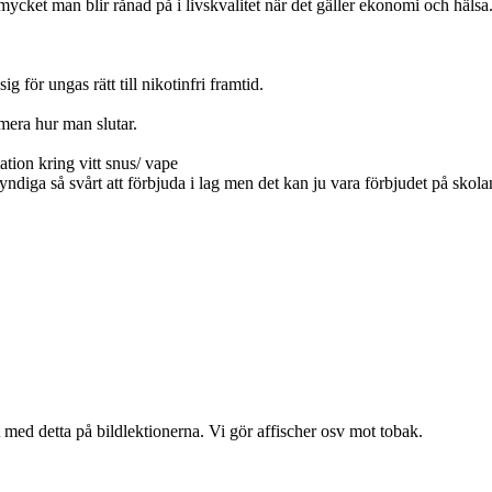
ket man blir rånad på i livskvalitet när det gäller ekonomi och hälsa
 för ungas rätt till nikotinfri framtid.
mera hur man slutar.
ation kring vitt snus/ vape
ndiga så svårt att förbjuda i lag men det kan ju vara förbjudet på skola
 med detta på bildlektionerna. Vi gör affischer osv mot tobak.