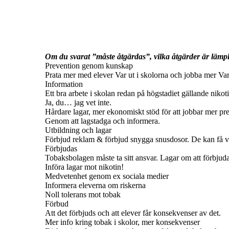
Om du svarat ”måste åtgärdas”, vilka åtgärder är lämp
Prevention genom kunskap
Prata mer med elever Var ut i skolorna och jobba mer Var d
Information
Ett bra arbete i skolan redan på högstadiet gällande niko
Ja, du… jag vet inte.
Hårdare lagar, mer ekonomiskt stöd för att jobbar mer pr
Genom att lagstadga och informera.
Utbildning och lagar
Förbjud reklam & förbjud snygga snusdosor. De kan få v
Förbjudas
Tobaksbolagen måste ta sitt ansvar. Lagar om att förbjud
Införa lagar mot nikotin!
Medvetenhet genom ex sociala medier
Informera eleverna om riskerna
Noll tolerans mot tobak
Förbud
Att det förbjuds och att elever får konsekvenser av det.
Mer info kring tobak i skolor, mer konsekvenser