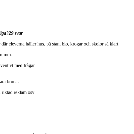
liga?29 svar
är eleverna håller hus, på stan, bio, krogar och skolor så klart
tin mm.
eventivt med frågan
ara bruna.
a riktad reklam osv