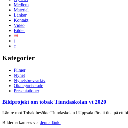
Medlem
Material
Länkar
Kontakt
Video
Bilder
t
e
Kategorier
Filmer
Nyhet
Nyhetsbrevsarkiv
Okategoriserade
Presentationer
Bildprojekt om tobak Tiundaskolan vt 2020
Lärare mot Tobak besökte Tiundaskolan i Uppsala för att titta på ett b
Bilderna kan ses via
denna länk.