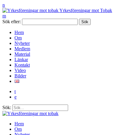
n
Yrkesföreningar mot Tobak
m
Sök efter:
Hem
Om
Nyheter
Medlem
Material
Länkar
Kontakt
Video
Bilder
t
e
Sök:
Hem
Om
Nyheter