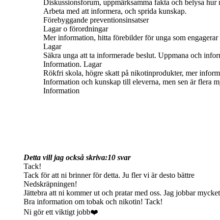
Diskussionsforum, uppmärksamma fakta och belysa hur myc
Arbeta med att informera, och sprida kunskap.
Förebyggande preventionsinsatser
Lagar o förordningar
Mer information, hitta förebilder för unga som engagerar sig
Lagar
Säkra unga att ta informerade beslut. Uppmana och infor
Information. Lagar
Rökfri skola, högre skatt på nikotinprodukter, mer inform
Information och kunskap till eleverna, men sen är flera my
Information
Detta vill jag också skriva:
10 svar
Tack!
Tack för att ni brinner för detta. Ju fler vi är desto bättre
Nedskräpningen!
Jättebra att ni kommer ut och pratar med oss. Jag jobbar mycket
Bra information om tobak och nikotin! Tack!
Ni gör ett viktigt jobb❤️