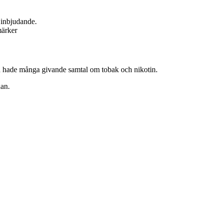
h inbjudande.
märker
h hade många givande samtal om tobak och nikotin.
dan.