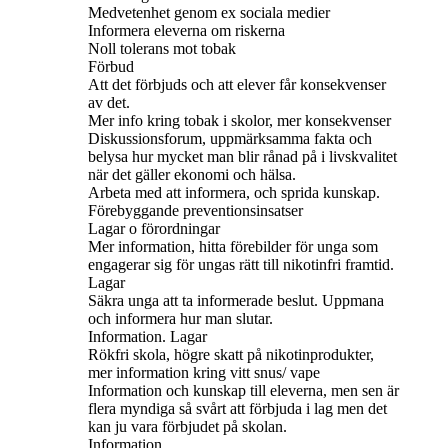
Medvetenhet genom ex sociala medier
Informera eleverna om riskerna
Noll tolerans mot tobak
Förbud
Att det förbjuds och att elever får konsekvenser
av det.
Mer info kring tobak i skolor, mer konsekvenser
Diskussionsforum, uppmärksamma fakta och
belysa hur mycket man blir rånad på i livskvalitet
när det gäller ekonomi och hälsa.
Arbeta med att informera, och sprida kunskap.
Förebyggande preventionsinsatser
Lagar o förordningar
Mer information, hitta förebilder för unga som
engagerar sig för ungas rätt till nikotinfri framtid.
Lagar
Säkra unga att ta informerade beslut. Uppmana
och informera hur man slutar.
Information. Lagar
Rökfri skola, högre skatt på nikotinprodukter,
mer information kring vitt snus/ vape
Information och kunskap till eleverna, men sen är
flera myndiga så svårt att förbjuda i lag men det
kan ju vara förbjudet på skolan.
Information