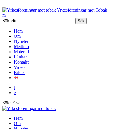
n
Yrkesföreningar mot Tobak
m
Sök efter:
Hem
Om
Nyheter
Medlem
Material
Länkar
Kontakt
Video
Bilder
t
e
Sök:
Hem
Om
Nyheter