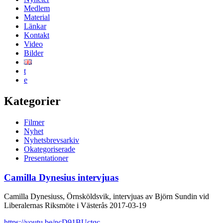
Medlem
Material
Länkar
Kontakt
Video
Bilder
t
e
Kategorier
Filmer
Nyhet
Nyhetsbrevsarkiv
Okategoriserade
Presentationer
Camilla Dynesius intervjuas
Camilla Dynesiuss, Örnsköldsvik, intervjuas av Björn Sundin vid
Liberalernas Riksmöte i Västerås 2017-03-19
https://youtu.be/ncD91BUctqc