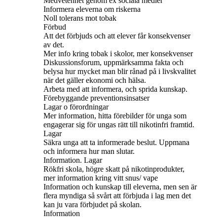
Medvetenhet genom ex sociala medier
Informera eleverna om riskerna
Noll tolerans mot tobak
Förbud
Att det förbjuds och att elever får konsekvenser
av det.
Mer info kring tobak i skolor, mer konsekvenser
Diskussionsforum, uppmärksamma fakta och
belysa hur mycket man blir rånad på i livskvalitet
när det gäller ekonomi och hälsa.
Arbeta med att informera, och sprida kunskap.
Förebyggande preventionsinsatser
Lagar o förordningar
Mer information, hitta förebilder för unga som
engagerar sig för ungas rätt till nikotinfri framtid.
Lagar
Säkra unga att ta informerade beslut. Uppmana
och informera hur man slutar.
Information. Lagar
Rökfri skola, högre skatt på nikotinprodukter,
mer information kring vitt snus/ vape
Information och kunskap till eleverna, men sen är
flera myndiga så svårt att förbjuda i lag men det
kan ju vara förbjudet på skolan.
Information