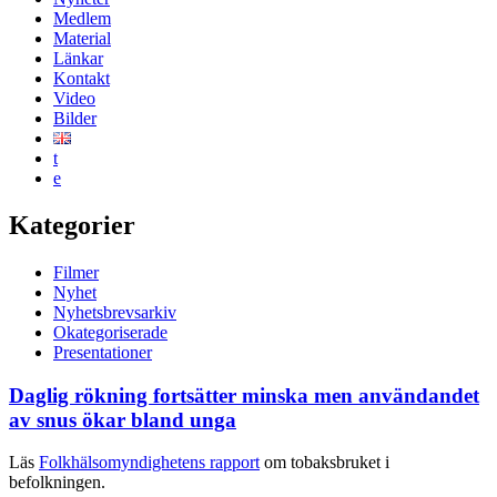
Medlem
Material
Länkar
Kontakt
Video
Bilder
t
e
Kategorier
Filmer
Nyhet
Nyhetsbrevsarkiv
Okategoriserade
Presentationer
Daglig rökning fortsätter minska men användandet
av snus ökar bland unga
Läs
Folkhälsomyndighetens rapport
om tobaksbruket i
befolkningen.