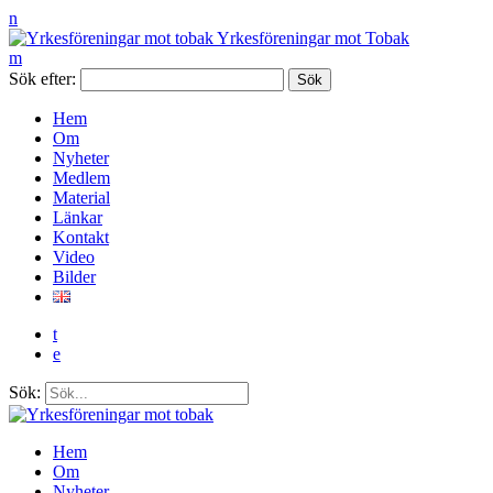
n
Yrkesföreningar mot Tobak
m
Sök efter:
Hem
Om
Nyheter
Medlem
Material
Länkar
Kontakt
Video
Bilder
t
e
Sök:
Hem
Om
Nyheter