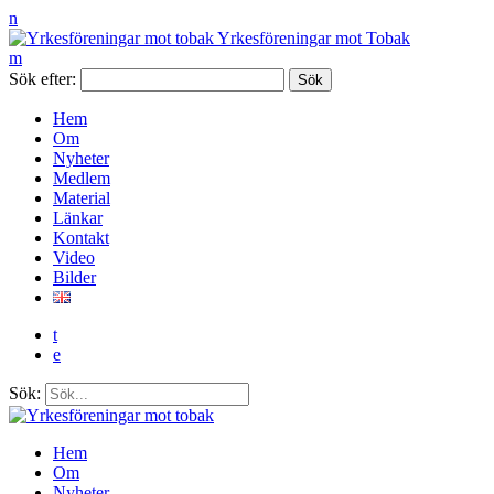
n
Yrkesföreningar mot Tobak
m
Sök efter:
Hem
Om
Nyheter
Medlem
Material
Länkar
Kontakt
Video
Bilder
t
e
Sök:
Hem
Om
Nyheter