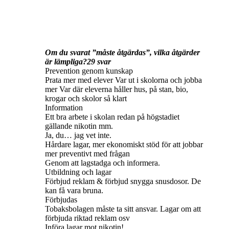
Om du svarat ”måste åtgärdas”, vilka åtgärder
är lämpliga?29 svar
Prevention genom kunskap
Prata mer med elever Var ut i skolorna och jobba
mer Var där eleverna håller hus, på stan, bio,
krogar och skolor så klart
Information
Ett bra arbete i skolan redan på högstadiet
gällande nikotin mm.
Ja, du… jag vet inte.
Hårdare lagar, mer ekonomiskt stöd för att jobbar
mer preventivt med frågan
Genom att lagstadga och informera.
Utbildning och lagar
Förbjud reklam & förbjud snygga snusdosor. De
kan få vara bruna.
Förbjudas
Tobaksbolagen måste ta sitt ansvar. Lagar om att
förbjuda riktad reklam osv
Införa lagar mot nikotin!