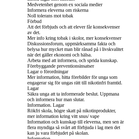
Medvetenhet genom ex sociala medier
Informera eleverna om riskerna
Noll tolerans mot tobak
Förbud
Att det förbjuds och att elever får konsekvenser
av det.
Mer info kring tobak i skolor, mer konsekvenser
Diskussionsforum, uppmärksamma fakta och
belysa hur mycket man blir rånad på i livskvalitet
när det gäller ekonomi och hälsa.
Arbeta med att informera, och sprida kunskap.
Förebyggande preventionsinsatser
Lagar o förordningar
Mer information, hitta förebilder för unga som
engagerar sig för ungas rätt till nikotinfri framtid.
Lagar
Säkra unga att ta informerade beslut. Uppmana
och informera hur man slutar.
Information. Lagar
Rökfri skola, högre skatt på nikotinprodukter,
mer information kring vitt snus/ vape
Information och kunskap till eleverna, men sen är
flera myndiga så svårt att förbjuda i lag men det
kan ju vara förbjudet på skolan.
Information