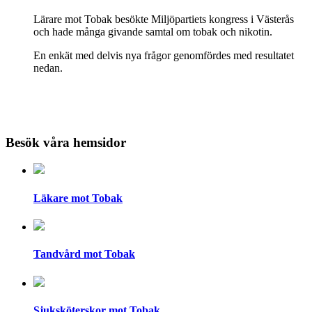
Lärare mot Tobak besökte Miljöpartiets kongress i Västerås
och hade många givande samtal om tobak och nikotin.
En enkät med delvis nya frågor genomfördes med resultatet
nedan.
Besök våra hemsidor
Läkare mot Tobak
Tandvård mot Tobak
Sjuksköterskor mot Tobak