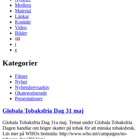
Medlem
Material
Länkar
Kontakt
Video
Bilder
t
e
Kategorier
Filmer
Nyhet
Nyhetsbrevsarkiv
Okategoriserade
Presentationer
Globala Tobaksfria Dag 31 maj
Globala Tobaksfria Dag 31a maj. Temat under Globala Tobaksfria
Dagen handlar om högre skatter på tobak för att minska tobaksbruk.
Läs mer på WHOs hemsida: http://www.who.int/campaigns/no-