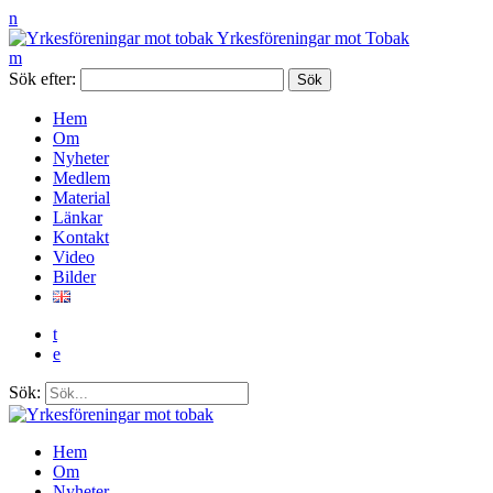
n
Yrkesföreningar mot Tobak
m
Sök efter:
Hem
Om
Nyheter
Medlem
Material
Länkar
Kontakt
Video
Bilder
t
e
Sök:
Hem
Om
Nyheter