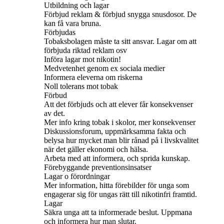
Utbildning och lagar
Förbjud reklam & förbjud snygga snusdosor. De
kan få vara bruna.
Förbjudas
Tobaksbolagen måste ta sitt ansvar. Lagar om att
förbjuda riktad reklam osv
Införa lagar mot nikotin!
Medvetenhet genom ex sociala medier
Informera eleverna om riskerna
Noll tolerans mot tobak
Förbud
Att det förbjuds och att elever får konsekvenser
av det.
Mer info kring tobak i skolor, mer konsekvenser
Diskussionsforum, uppmärksamma fakta och
belysa hur mycket man blir rånad på i livskvalitet
när det gäller ekonomi och hälsa.
Arbeta med att informera, och sprida kunskap.
Förebyggande preventionsinsatser
Lagar o förordningar
Mer information, hitta förebilder för unga som
engagerar sig för ungas rätt till nikotinfri framtid.
Lagar
Säkra unga att ta informerade beslut. Uppmana
och informera hur man slutar.