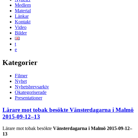
Medlem
Material
Länkar
Kontakt
Video
Bilder
t
e
Kategorier
Filmer
Nyhet
Nyhetsbrevsarkiv
Okategoriserade
Presentationer
Lärare mot tobak besökte Vänsterdagarna i Malmö
2015-09-12–13
Lärare mot tobak besökte
Vänsterdagarna i Malmö 2015-09-12–
13