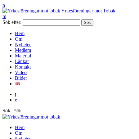
n
Yrkesföreningar mot Tobak
m
Sök efter:
Hem
Om
Nyheter
Medlem
Material
Länkar
Kontakt
Video
Bilder
t
e
Sök:
Hem
Om
Nyheter