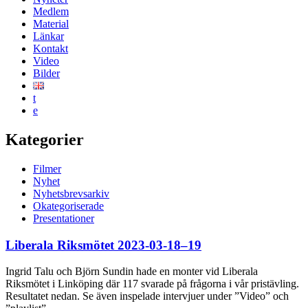
Medlem
Material
Länkar
Kontakt
Video
Bilder
t
e
Kategorier
Filmer
Nyhet
Nyhetsbrevsarkiv
Okategoriserade
Presentationer
Liberala Riksmötet 2023-03-18–19
Ingrid Talu och Björn Sundin hade en monter vid Liberala
Riksmötet i Linköping där 117 svarade på frågorna i vår pristävling.
Resultatet nedan. Se även inspelade intervjuer under ”Video” och