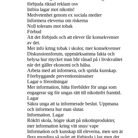
förbjuda riktad reklam osv
Införa lagar mot nikotin!
Medvetenhet genom ex sociala medier
Informera eleverna om riskerna
Noll tolerans mot tobak
Förbud
Att det förbjuds och att elever får konsekvenser
av det.
Mer info kring tobak i skolor, mer konsekvenser
Diskussionsforum, uppmärksamma fakta och
belysa hur mycket man blir rånad på i livskvalitet
när det gäller ekonomi och hälsa.
Arbeta med att informera, och sprida kunskap.
Förebyggande preventionsinsatser
Lagar o förordningar
Mer information, hitta förebilder för unga som
engagerar sig för ungas rätt till nikotinfri framtid.
Lagar
Säkra unga att ta informerade beslut. Uppmana
och informera hur man slutar.
Information. Lagar
Rökfri skola, högre skatt på nikotinprodukter,
mer information kring vitt snus/ vape
Information och kunskap till eleverna, men sen är
flera myndiga så svårt att förbjuda i lag men det