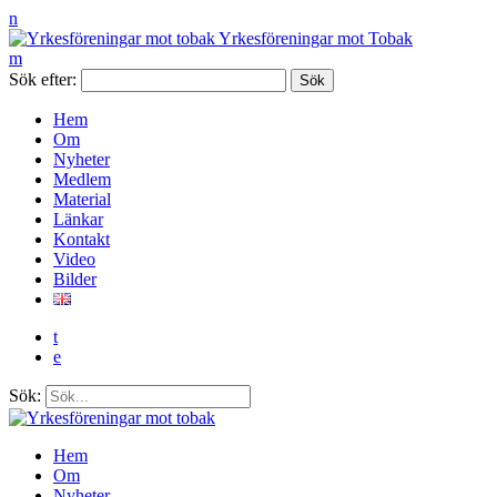
n
Yrkesföreningar mot Tobak
m
Sök efter:
Hem
Om
Nyheter
Medlem
Material
Länkar
Kontakt
Video
Bilder
t
e
Sök:
Hem
Om
Nyheter