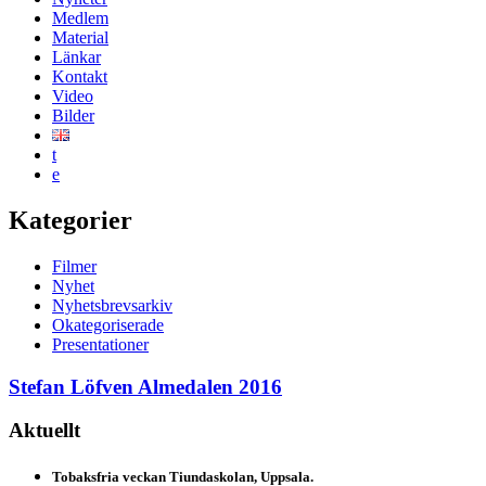
Medlem
Material
Länkar
Kontakt
Video
Bilder
t
e
Kategorier
Filmer
Nyhet
Nyhetsbrevsarkiv
Okategoriserade
Presentationer
Stefan Löfven Almedalen 2016
Aktuellt
Tobaksfria veckan Tiundaskolan, Uppsala.