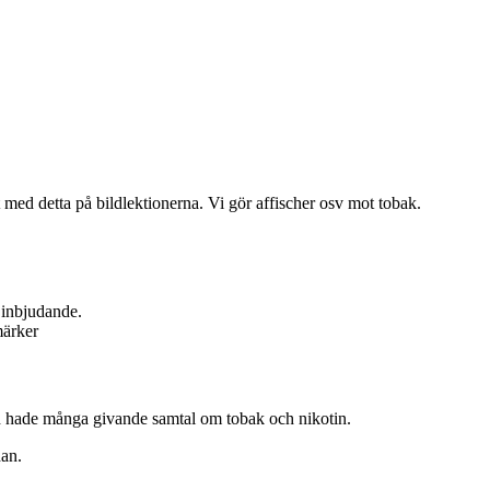
 med detta på bildlektionerna. Vi gör affischer osv mot tobak.
h inbjudande.
märker
h hade många givande samtal om tobak och nikotin.
dan.