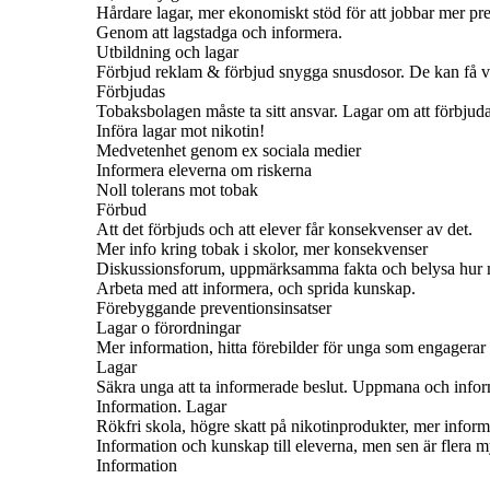
Hårdare lagar, mer ekonomiskt stöd för att jobbar mer pr
Genom att lagstadga och informera.
Utbildning och lagar
Förbjud reklam & förbjud snygga snusdosor. De kan få v
Förbjudas
Tobaksbolagen måste ta sitt ansvar. Lagar om att förbjud
Införa lagar mot nikotin!
Medvetenhet genom ex sociala medier
Informera eleverna om riskerna
Noll tolerans mot tobak
Förbud
Att det förbjuds och att elever får konsekvenser av det.
Mer info kring tobak i skolor, mer konsekvenser
Diskussionsforum, uppmärksamma fakta och belysa hur myc
Arbeta med att informera, och sprida kunskap.
Förebyggande preventionsinsatser
Lagar o förordningar
Mer information, hitta förebilder för unga som engagerar sig
Lagar
Säkra unga att ta informerade beslut. Uppmana och infor
Information. Lagar
Rökfri skola, högre skatt på nikotinprodukter, mer inform
Information och kunskap till eleverna, men sen är flera my
Information