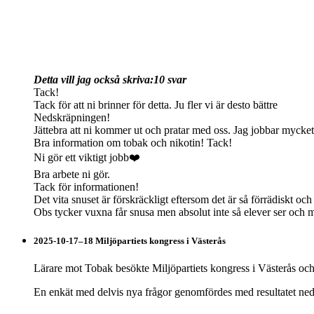
Detta vill jag också skriva:
10 svar
Tack!
Tack för att ni brinner för detta. Ju fler vi är desto bättre
Nedskräpningen!
Jättebra att ni kommer ut och pratar med oss. Jag jobbar mycket
Bra information om tobak och nikotin! Tack!
Ni gör ett viktigt jobb❤️
Bra arbete ni gör.
Tack för informationen!
Det vita snuset är förskräckligt eftersom det är så förrädiskt oc
Obs tycker vuxna får snusa men absolut inte så elever ser och 
2025-10-17–18 Miljöpartiets kongress i Västerås
Lärare mot Tobak besökte Miljöpartiets kongress i Västerås oc
En enkät med delvis nya frågor genomfördes med resultatet ne