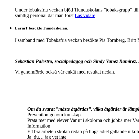
Under tobaksfria veckan bjöd Tiundaskolans ”tobaksgrupp” till
samtlig personal där man först
Läs vidare
LärmT besökte Tiundaskolan.
I samband med Tobaksfria veckan besökte Pia Tornberg, Britt-
Sebastian Palestro, socialpedagog och Sindy Yanez Ramirez, 
Vi genomförde också vår enkät med resultat nedan.
Om du svarat ”måste åtgärdas”, vilka åtgärder är lämp
Prevention genom kunskap
Prata mer med elever Var ut i skolorna och jobba mer Var d
Information
Ett bra arbete i skolan redan på högstadiet gällande niko
Ja, du… jag vet inte.