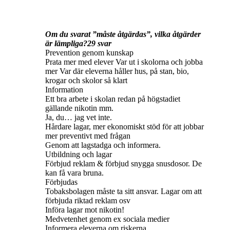
Om du svarat ”måste åtgärdas”, vilka åtgärder
är lämpliga?29 svar
Prevention genom kunskap
Prata mer med elever Var ut i skolorna och jobba
mer Var där eleverna håller hus, på stan, bio,
krogar och skolor så klart
Information
Ett bra arbete i skolan redan på högstadiet
gällande nikotin mm.
Ja, du… jag vet inte.
Hårdare lagar, mer ekonomiskt stöd för att jobbar
mer preventivt med frågan
Genom att lagstadga och informera.
Utbildning och lagar
Förbjud reklam & förbjud snygga snusdosor. De
kan få vara bruna.
Förbjudas
Tobaksbolagen måste ta sitt ansvar. Lagar om att
förbjuda riktad reklam osv
Införa lagar mot nikotin!
Medvetenhet genom ex sociala medier
Informera eleverna om riskerna