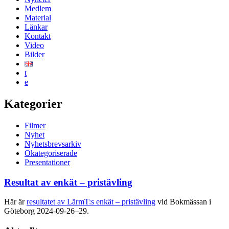
Medlem
Material
Länkar
Kontakt
Video
Bilder
t
e
Kategorier
Filmer
Nyhet
Nyhetsbrevsarkiv
Okategoriserade
Presentationer
Resultat av enkät – pristävling
Här är
resultatet av LärmT:s enkät – pristävling
vid Bokmässan i
Göteborg 2024-09-26–29.