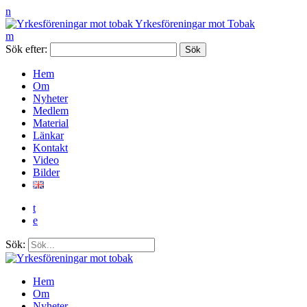
n
Yrkesföreningar mot Tobak
m
Sök efter:
Hem
Om
Nyheter
Medlem
Material
Länkar
Kontakt
Video
Bilder
t
e
Sök:
Hem
Om
Nyheter