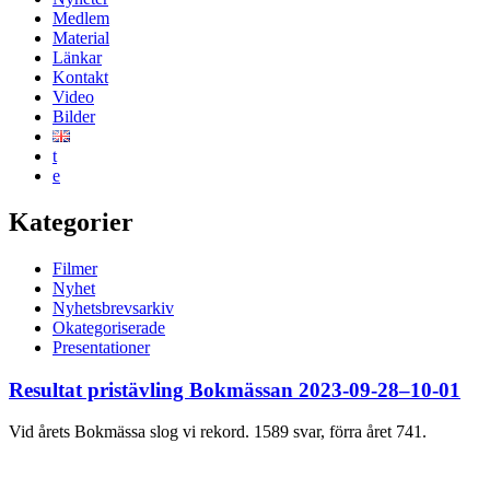
Medlem
Material
Länkar
Kontakt
Video
Bilder
t
e
Kategorier
Filmer
Nyhet
Nyhetsbrevsarkiv
Okategoriserade
Presentationer
Resultat pristävling Bokmässan 2023-09-28–10-01
Vid årets Bokmässa slog vi rekord. 1589 svar, förra året 741.