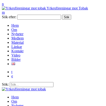
n
Yrkesföreningar mot Tobak
m
Sök efter:
Hem
Om
Nyheter
Medlem
Material
Länkar
Kontakt
Video
Bilder
t
e
Sök:
Hem
Om
Nyheter