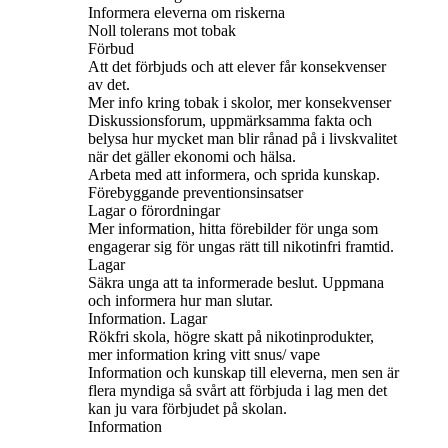
Informera eleverna om riskerna
Noll tolerans mot tobak
Förbud
Att det förbjuds och att elever får konsekvenser
av det.
Mer info kring tobak i skolor, mer konsekvenser
Diskussionsforum, uppmärksamma fakta och
belysa hur mycket man blir rånad på i livskvalitet
när det gäller ekonomi och hälsa.
Arbeta med att informera, och sprida kunskap.
Förebyggande preventionsinsatser
Lagar o förordningar
Mer information, hitta förebilder för unga som
engagerar sig för ungas rätt till nikotinfri framtid.
Lagar
Säkra unga att ta informerade beslut. Uppmana
och informera hur man slutar.
Information. Lagar
Rökfri skola, högre skatt på nikotinprodukter,
mer information kring vitt snus/ vape
Information och kunskap till eleverna, men sen är
flera myndiga så svårt att förbjuda i lag men det
kan ju vara förbjudet på skolan.
Information