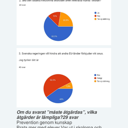
Om du svarat ”måste åtgärdas”, vilka
åtgärder är lämpliga?29 svar
Prevention genom kunskap
Prata mer med elever Var ut i skolorna och