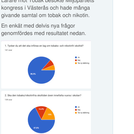
Lärare mot Tobak besökte Miljöpartiets
kongress i Västerås och hade många
givande samtal om tobak och nikotin.
En enkät med delvis nya frågor
genomfördes med resultatet nedan.