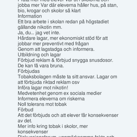
jobba mer Var där eleverna håller hus, på stan,
bio, krogar och skolor så klart
Information
Ett bra arbete i skolan redan på högstadiet
gällande nikotin mm.
Ja, du… jag vet inte.
Hårdare lagar, mer ekonomiskt stöd för att
jobbar mer preventivt med frågan
Genom att lagstadga och informera.
Utbildning och lagar
Förbjud reklam & förbjud snygga snusdosor.
De kan få vara bruna.
Förbjudas
Tobaksbolagen måste ta sitt ansvar. Lagar om
att förbjuda riktad reklam osv
Införa lagar mot nikotin!
Medvetenhet genom ex sociala medier
Informera eleverna om riskerna
Noll tolerans mot tobak
Förbud
Att det förbjuds och att elever får konsekvenser
av det.
Mer info kring tobak i skolor, mer
konsekvenser