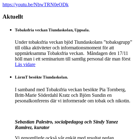
https://youtu.be/NbwTRN0eODk
Aktuellt
Tobaksfria veckan Tiundaskolan, Uppsala.
Under tobaksfria veckan bjöd Tiundaskolans ”tobaksgrupp”
till olika aktiviteter och informationsmoment för att
uppmärksamma Tobaksfria veckan. Måndagen den 17/11
höll man i ett seminarium till samtlig personal där man först
Läs vidare
LärmT besökte Tiundaskolan.
I samband med Tobaksfria veckan besökte Pia Tornberg,
Britt-Marie Söderdahl Kratz och Björn Sundin en
pesonalkonferens där vi informerade om tobak och nikotin.
Sebastian Palestro, socialpedagog och Sindy Yanez
Ramirez, kurator
Vi genomförde också vår enkät med resultat nedan.