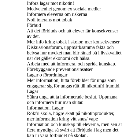
Införa lagar mot nikotin!
Medvetenhet genom ex sociala medier
Informera eleverna om riskerna
Noll tolerans mot tobak
Förbud
Att det förbjuds och att elever får konsekvenser
av det.
Mer info kring tobak i skolor, mer konsekvenser
Diskussionsforum, uppmärksamma fakta och
belysa hur mycket man blir rånad på i livskvalitet
när det gäller ekonomi och hälsa.
Arbeta med att informera, och sprida kunskap.
Förebyggande preventionsinsatser
Lagar o förordningar
Mer information, hitta förebilder för unga som
engagerar sig för ungas rätt till nikotinfri framtid.
Lagar
Säkra unga att ta informerade beslut. Uppmana
och informera hur man slutar.
Information. Lagar
Rökfri skola, högre skatt på nikotinprodukter,
mer information kring vitt snus/ vape
Information och kunskap till eleverna, men sen är
flera myndiga så svårt att förbjuda i lag men det
kan ju vara förbjudet på skolan.