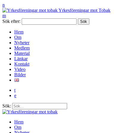
n
Yrkesföreningar mot Tobak
m
Sök efter:
Hem
Om
Nyheter
Medlem
Material
Länkar
Kontakt
Video
Bilder
t
e
Sök:
Hem
Om
Nyheter