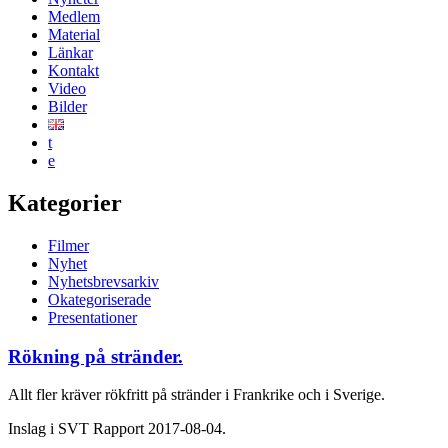
Medlem
Material
Länkar
Kontakt
Video
Bilder
t
e
Kategorier
Filmer
Nyhet
Nyhetsbrevsarkiv
Okategoriserade
Presentationer
Rökning på stränder.
Allt fler kräver rökfritt på stränder i Frankrike och i Sverige.
Inslag i SVT Rapport 2017-08-04.