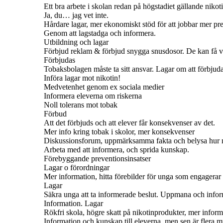
Ett bra arbete i skolan redan på högstadiet gällande niko
Ja, du… jag vet inte.
Hårdare lagar, mer ekonomiskt stöd för att jobbar mer pr
Genom att lagstadga och informera.
Utbildning och lagar
Förbjud reklam & förbjud snygga snusdosor. De kan få v
Förbjudas
Tobaksbolagen måste ta sitt ansvar. Lagar om att förbjud
Införa lagar mot nikotin!
Medvetenhet genom ex sociala medier
Informera eleverna om riskerna
Noll tolerans mot tobak
Förbud
Att det förbjuds och att elever får konsekvenser av det.
Mer info kring tobak i skolor, mer konsekvenser
Diskussionsforum, uppmärksamma fakta och belysa hur myc
Arbeta med att informera, och sprida kunskap.
Förebyggande preventionsinsatser
Lagar o förordningar
Mer information, hitta förebilder för unga som engagerar sig
Lagar
Säkra unga att ta informerade beslut. Uppmana och infor
Information. Lagar
Rökfri skola, högre skatt på nikotinprodukter, mer inform
Information och kunskap till eleverna, men sen är flera my