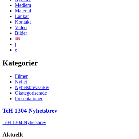
Medlem
Material
Länkar
Kontakt
Video
Bilder
t
e
Kategorier
Filmer
Nyhet
Nyhetsbrevsarkiv
Okategoriserade
Presentationer
TeH 1304 Nyhetsbrev
TeH 1304 Nyhetsbrev
Aktuellt