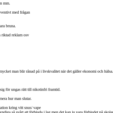
tin mm.
eventivt med frågan
ara bruna.
a riktad reklam osv
ket man blir rånad på i livskvalitet när det gäller ekonomi och hälsa
 för ungas rätt till nikotinfri framtid.
mera hur man slutar.
ation kring vitt snus/ vape
ndiga så svårt att förbjuda i lag men det kan ju vara förbjudet på skola