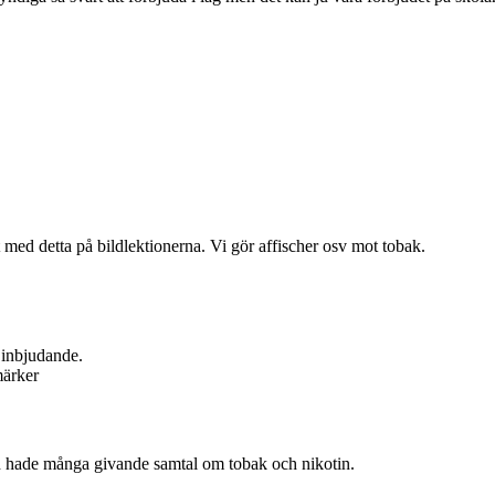
 med detta på bildlektionerna. Vi gör affischer osv mot tobak.
h inbjudande.
märker
h hade många givande samtal om tobak och nikotin.