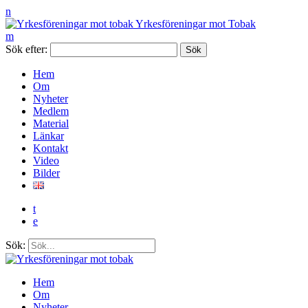
n
Yrkesföreningar mot Tobak
m
Sök efter:
Hem
Om
Nyheter
Medlem
Material
Länkar
Kontakt
Video
Bilder
t
e
Sök:
Hem
Om
Nyheter