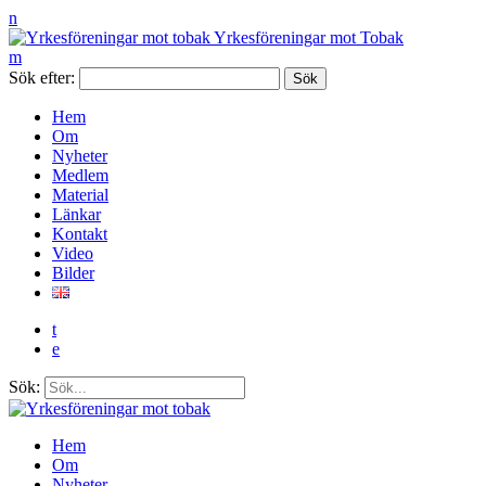
n
Yrkesföreningar mot Tobak
m
Sök efter:
Hem
Om
Nyheter
Medlem
Material
Länkar
Kontakt
Video
Bilder
t
e
Sök:
Hem
Om
Nyheter