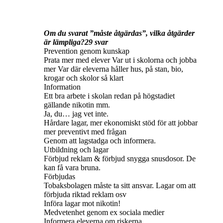
Om du svarat ”måste åtgärdas”, vilka åtgärder
är lämpliga?29 svar
Prevention genom kunskap
Prata mer med elever Var ut i skolorna och jobba
mer Var där eleverna håller hus, på stan, bio,
krogar och skolor så klart
Information
Ett bra arbete i skolan redan på högstadiet
gällande nikotin mm.
Ja, du… jag vet inte.
Hårdare lagar, mer ekonomiskt stöd för att jobbar
mer preventivt med frågan
Genom att lagstadga och informera.
Utbildning och lagar
Förbjud reklam & förbjud snygga snusdosor. De
kan få vara bruna.
Förbjudas
Tobaksbolagen måste ta sitt ansvar. Lagar om att
förbjuda riktad reklam osv
Införa lagar mot nikotin!
Medvetenhet genom ex sociala medier
Informera eleverna om riskerna