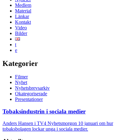
Medlem
Material
Länkar
Kontakt
Video
Bilder
t
e
Kategorier
Filmer
Nyhet
Nyhetsbrevsarkiv
Okategoriserade
Presentationer
Tobaksindustrin i sociala medier
Anders Hansen i TV4 Nyhetsmorgon 10 januari om hur
tobaksbolagen lockar unga i sociala medier.