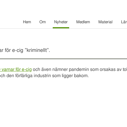
Hem
Om
Nyheter
Medlem
Material
Lä
för e-cig ”kriminellt”.
varnar för e-cig
och även nämner pandemin som orsakas av to
och den förfärliga industrin som ligger bakom.