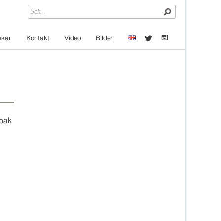
t
e
nkar
Kontakt
Video
Bilder
bak