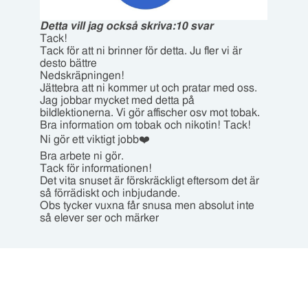
Detta vill jag också skriva:
10 svar
Tack!
Tack för att ni brinner för detta. Ju fler vi är
desto bättre
Nedskräpningen!
Jättebra att ni kommer ut och pratar med oss.
Jag jobbar mycket med detta på
bildlektionerna. Vi gör affischer osv mot tobak.
Bra information om tobak och nikotin! Tack!
Ni gör ett viktigt jobb❤️
Bra arbete ni gör.
Tack för informationen!
Det vita snuset är förskräckligt eftersom det är
så förrädiskt och inbjudande.
Obs tycker vuxna får snusa men absolut inte
så elever ser och märker