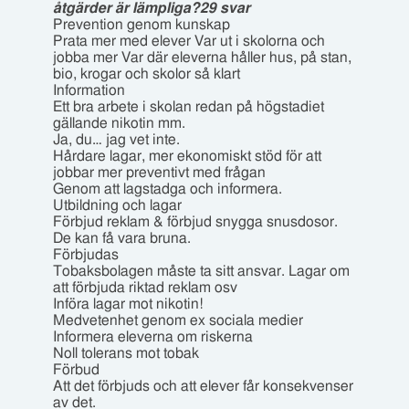
åtgärder är lämpliga?29 svar
Prevention genom kunskap
Prata mer med elever Var ut i skolorna och
jobba mer Var där eleverna håller hus, på stan,
bio, krogar och skolor så klart
Information
Ett bra arbete i skolan redan på högstadiet
gällande nikotin mm.
Ja, du… jag vet inte.
Hårdare lagar, mer ekonomiskt stöd för att
jobbar mer preventivt med frågan
Genom att lagstadga och informera.
Utbildning och lagar
Förbjud reklam & förbjud snygga snusdosor.
De kan få vara bruna.
Förbjudas
Tobaksbolagen måste ta sitt ansvar. Lagar om
att förbjuda riktad reklam osv
Införa lagar mot nikotin!
Medvetenhet genom ex sociala medier
Informera eleverna om riskerna
Noll tolerans mot tobak
Förbud
Att det förbjuds och att elever får konsekvenser
av det.