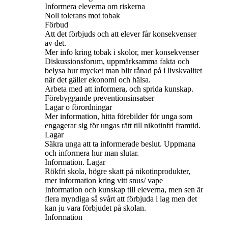
Informera eleverna om riskerna
Noll tolerans mot tobak
Förbud
Att det förbjuds och att elever får konsekvenser
av det.
Mer info kring tobak i skolor, mer konsekvenser
Diskussionsforum, uppmärksamma fakta och
belysa hur mycket man blir rånad på i livskvalitet
när det gäller ekonomi och hälsa.
Arbeta med att informera, och sprida kunskap.
Förebyggande preventionsinsatser
Lagar o förordningar
Mer information, hitta förebilder för unga som
engagerar sig för ungas rätt till nikotinfri framtid.
Lagar
Säkra unga att ta informerade beslut. Uppmana
och informera hur man slutar.
Information. Lagar
Rökfri skola, högre skatt på nikotinprodukter,
mer information kring vitt snus/ vape
Information och kunskap till eleverna, men sen är
flera myndiga så svårt att förbjuda i lag men det
kan ju vara förbjudet på skolan.
Information