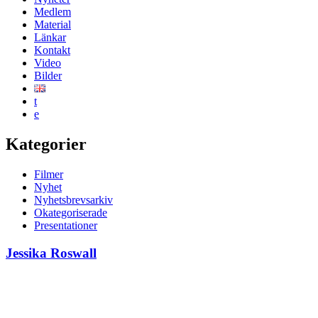
Medlem
Material
Länkar
Kontakt
Video
Bilder
t
e
Kategorier
Filmer
Nyhet
Nyhetsbrevsarkiv
Okategoriserade
Presentationer
Jessika Roswall