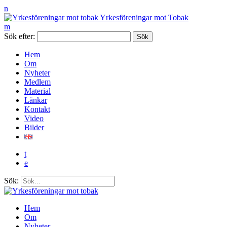
n
Yrkesföreningar mot Tobak
m
Sök efter:
Hem
Om
Nyheter
Medlem
Material
Länkar
Kontakt
Video
Bilder
t
e
Sök:
Hem
Om
Nyheter